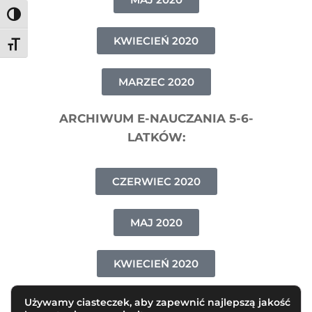
Toggle High Contrast
KWIECIEŃ 2020
Toggle Font size
MARZEC 2020
ARCHIWUM E-NAUCZANIA 5-6-
LATKÓW:
CZERWIEC 2020
MAJ 2020
KWIECIEŃ 2020
Używamy ciasteczek, aby zapewnić najlepszą jakość
MARZEC 2020